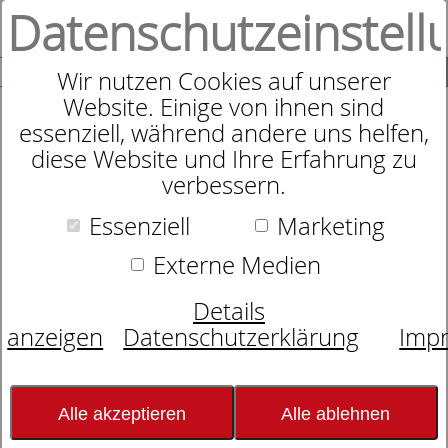
Datenschutzeinstell
0
SUCHE
Wir nutzen Cookies auf unserer
Website. Einige von ihnen sind
Produkte
Matratzen
15
Produkte
essenziell, während andere uns helfen,
diese Website und Ihre Erfahrung zu
verbessern.
Die
Härtegrad-Analyse
bezieht viele Faktoren
mit ein, um die passende Matratze dormabell
Essenziell
Marketing
Innova für Sie zu finden. Sie wollen schon jetzt
eine erste Orientierung, welcher Härtegrad für
Externe Medien
Sie der Richtige ist? Machen Sie hier den Test!
Details
anzeigen
Datenschutzerklärung
Imp
KÖRPERGRÖSSE
Bitte in cm eingeben.
Alle akzeptieren
Alle ablehnen