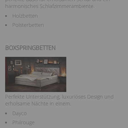
harmonisches Schlafzimmerambiente.
Holzbetten
Polsterbetten
BOXSPRINGBETTEN
Perfekte Unterstützung, luxuriöses Design und
erholsame Nächte in einem.
Dayco
Philrouge