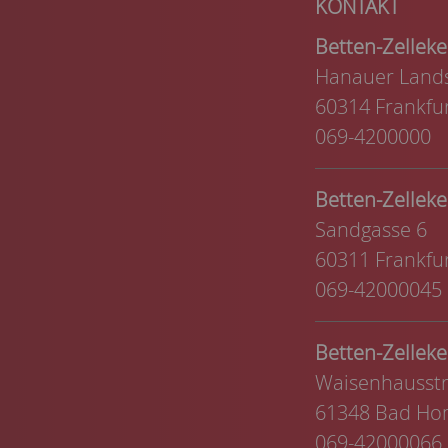
Betten-Zelle
Hanauer Lands
60314 Frankfu
069-4200000
Betten-Zelle
Sandgasse 6
60311 Frankfu
069-42000045
Betten-Zelle
Waisenhausstr
61348 Bad Ho
069-42000066