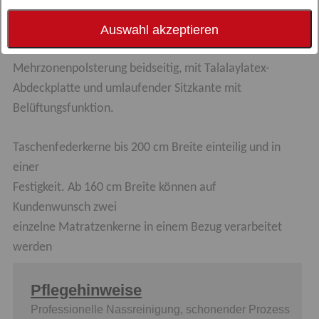
Punktelastischer 7-Zonen-Tonnentaschenfederkern
Auswahl akzeptieren
einzeln eingenäht in Taschen aus Baumwollstoff.
Mehrzonenpolsterung beidseitig, mit Talalaylatex-
Abdeckplatte und umlaufender Sitzkante mit
Belüftungsfunktion.
Taschenfederkerne bis 200 cm Breite einteilig und in
einer
Festigkeit. Ab 160 cm Breite können auf
Kundenwunsch zwei
einzelne Matratzenkerne in einem Bezug verarbeitet
werden
Pflegehinweise
Professionelle Nassreinigung, schonender Prozess