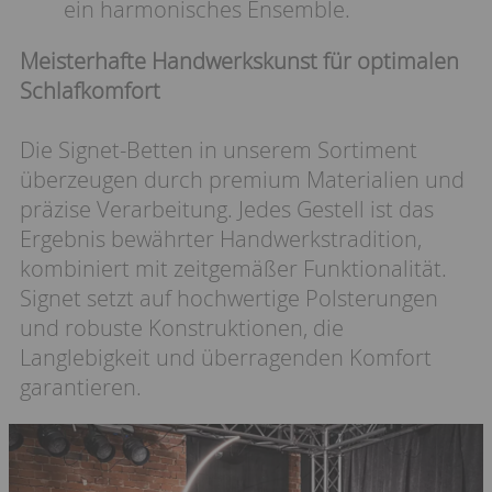
ein harmonisches Ensemble.
Meisterhafte Handwerkskunst für optimalen
Schlafkomfort
Die Signet-Betten in unserem Sortiment
überzeugen durch premium Materialien und
präzise Verarbeitung. Jedes Gestell ist das
Ergebnis bewährter Handwerkstradition,
kombiniert mit zeitgemäßer Funktionalität.
Signet setzt auf hochwertige Polsterungen
und robuste Konstruktionen, die
Langlebigkeit und überragenden Komfort
garantieren.