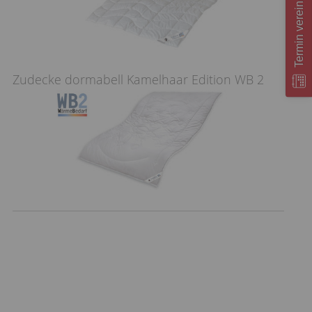
Termin vereinbaren
Zudecke dormabell Kamelhaar Edition WB 2