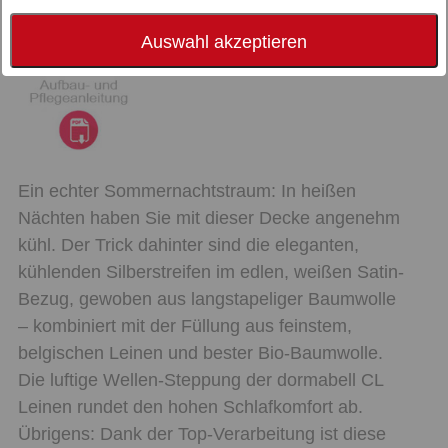
Auswahl akzeptieren
Ein echter Sommernachtstraum: In heißen
Nächten haben Sie mit dieser Decke angenehm
kühl. Der Trick dahinter sind die eleganten,
kühlenden Silberstreifen im edlen, weißen Satin-
Bezug, gewoben aus langstapeliger Baumwolle
– kombiniert mit der Füllung aus feinstem,
belgischen Leinen und bester Bio-Baumwolle.
Die luftige Wellen-Steppung der dormabell CL
Leinen rundet den hohen Schlafkomfort ab.
Übrigens: Dank der Top-Verarbeitung ist diese