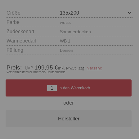
Größe
Farbe
weiss
Zudeckenart
Sommerdecken
Wärmebedarf
WB 1
Füllung
Leinen
Preis:
199,95 €
inkl. MwSt., zzgl.
Versand
Versandkostenfrei innerhalb Deutschlands.
In den Warenkorb
oder
Hersteller