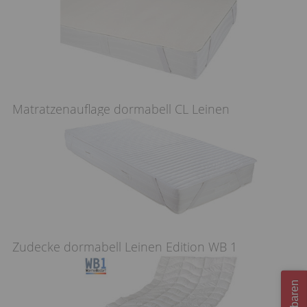
Matratzenauflage dormabell CL Leinen
Zudecke dormabell Leinen Edition WB 1