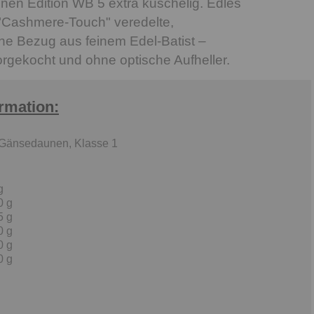
nen Edition WB 5 extra kuschelig. Edles
t "Cashmere-Touch" veredelte,
e Bezug aus feinem Edel-Batist –
gekocht und ohne optische Aufheller.
ormation:
 Gänsedaunen, Klasse 1
g
0 g
5 g
0 g
0 g
0 g