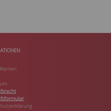
 Marken
e
sum
fsrecht
fsformular
hutzerklärung