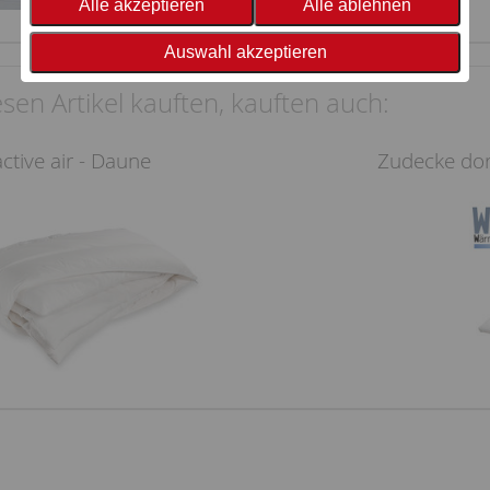
Alle akzeptieren
Alle ablehnen
Auswahl akzeptieren
sen Artikel kauften, kauften auch:
ctive air - Daune
Zudecke dor