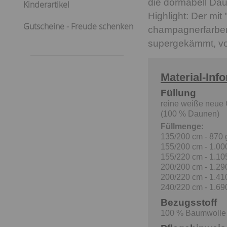
die dormabell Dau
Kinderartikel
Highlight: Der mi
Gutscheine - Freude schenken
champagnerfarben
supergekämmt, vor
Material-Inf
Füllung
reine weiße neue
(100 % Daunen)
Füllmenge:
135/200 cm - 870 
155/200 cm - 1.00
155/220 cm - 1.10
200/200 cm - 1.29
200/220 cm - 1.41
240/220 cm - 1.69
Bezugsstoff
100 % Baumwolle