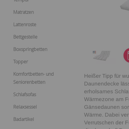
Matratzen
Lattenroste
Bettgestelle
Boxspringbetten
Topper
Komfortbetten- und
Heißer Tipp für w
Seniorenbetten
Daunendecke läss
erholsames Schlaf
Schlafsofas
Wärmezone am Fuß
Relaxsessel
Gänsedaunen sorg
Wärme. Dabei verh
Badartikel
Verrutschen der F