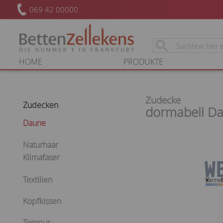
069 42 00000
HOME
PRODUKTE
Zudecke
Zudecken
dormabell Da
Daune
Naturhaar
Klimafaser
Textilien
Kopfkissen
Tempur