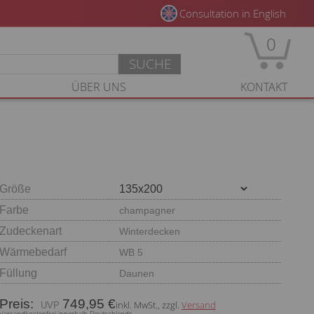
Consultation in English
0
SUCHE
ÜBER UNS
KONTAKT
Größe
Farbe
champagner
Zudeckenart
Winterdecken
Wärmebedarf
WB 5
Füllung
Daunen
Preis:
749,95 €
inkl. MwSt., zzgl.
Versand