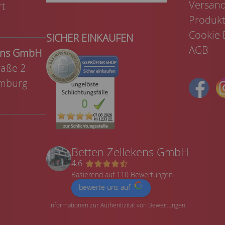
Versand
rt
Produkt
Cookie 
SICHER EINKAUFEN
AGB
kens GmbH
aße 2
mburg
Betten Zellekens GmbH
4.6
Basierend auf 110 Bewertungen
bewerte uns auf
Informationen zur Authentizität von Bewertungen