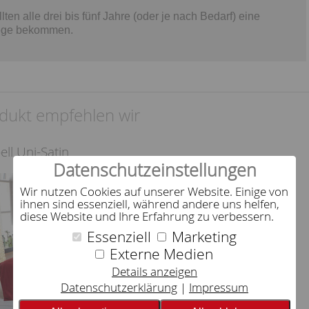
en alle drei bis fünf Jahre (oder je nach Bedarf) eine
lege bekommen.
dukt empfehlen wir
ll Uni-Satin
Datenschutzeinstellungen
Wir nutzen Cookies auf unserer Website. Einige von
ihnen sind essenziell, während andere uns helfen,
diese Website und Ihre Erfahrung zu verbessern.
Essenziell
Marketing
Externe Medien
Details anzeigen
Datenschutzerklärung
Impressum