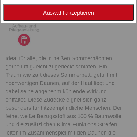
Auswahl akzeptieren
Ideal für alle, die in heißen Sommernächten
gerne luftig-leicht zugedeckt schlafen. Ein
Traum wie zart dieses Sommerbett, gefüllt mit
hochwertigen Daunen, auf der Haut liegt und
dabei seine angenehm kühlende Wirkung
entfaltet. Diese Zudecke eignet sich ganz
besonders für hitzeempfindliche Menschen. Der
feine, weiße Bezugsstoff aus 100 % Baumwolle
und die zusätzlichen Klima-Funktions-Streifen
leiten im Zusammenspiel mit den Daunen die