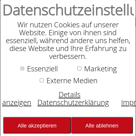
Datenschutzeinstell
0
SUCHE
Wir nutzen Cookies auf unserer
Website. Einige von ihnen sind
essenziell, während andere uns helfen,
diese Website und Ihre Erfahrung zu
Zudecke
verbessern.
dormabell Daunen Edition WB 1
Essenziell
Marketing
Externe Medien
Details
anzeigen
Datenschutzerklärung
Imp
Alle akzeptieren
Alle ablehnen