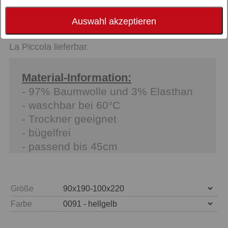
Weitere Informationen zu Bella Donna Jersey
finden Sie auf unserer Webseite. Bella Donna
Auswahl akzeptieren
Jersey ist auch in den Varianten Standard und
La Piccola lieferbar.
Material-Information:
- 97% Baumwolle und 3% Elasthan
- waschbar bei 60°C
- Trockner geeignet
- bügelfrei
- passend bis 45cm
Größe
Farbe