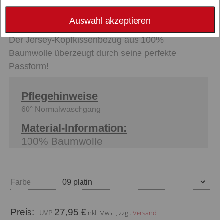
Auswahl akzeptieren
Der Jersey-Kopfkissenbezug aus 100%
Baumwolle überzeugt durch seine perfekte
Passform!
Pflegehinweise
60° Normalwaschgang
Material-Information:
100% Baumwolle
Farbe
Preis:
27,95 €
inkl. MwSt., zzgl.
Versand