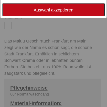
Auswahl akzeptieren
Farbauswahl:
Das Maluu Geschirrtuch Frankfurt am Main
zeigt wie der Name es schon sagt, die schöne
Stadt Frankfurt. Erhältlich in schlichtem
Schwarz-Creme oder in lebhaften bunten
Farben. Sie besteht aus 100% Baumwolle, ist
saugstark und pflegeleicht.
Pflegehinweise
60° Normalwaschgang
Material-Information: