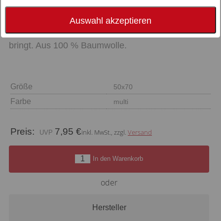
GESCHIRRTUCH: Kunstvolles Aquarell-Dessin
und saugstarke Qualität – ein praktischer Helfer,
Auswahl akzeptieren
der italienisches Lebensgefühl in die Küche
bringt. Aus 100 % Baumwolle.
Größe
50x70
Farbe
multi
Preis:
7,95 €
inkl. MwSt., zzgl.
Versand
In den Warenkorb
oder
Hersteller