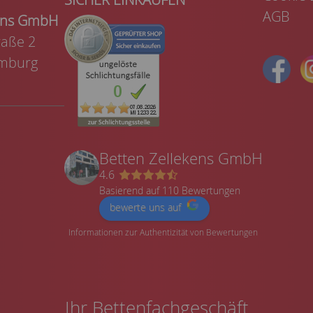
AGB
kens GmbH
aße 2
mburg
Betten Zellekens GmbH
4.6
Basierend auf 110 Bewertungen
bewerte uns auf
Informationen zur Authentizität von Bewertungen
Ihr Bettenfachgeschäft