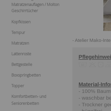
Matratzenauflagen / Molton
Geschirrtücher
Kopfkissen
Tempur
- Atelier Mako-Int
Matratzen
Lattenroste
Pflegehinwe
Bettgestelle
Boxspringbetten
Material-Inf
Topper
- 100% Baum
Komfortbetten- und
- waschbar b
Seniorenbetten
- Trockner ge