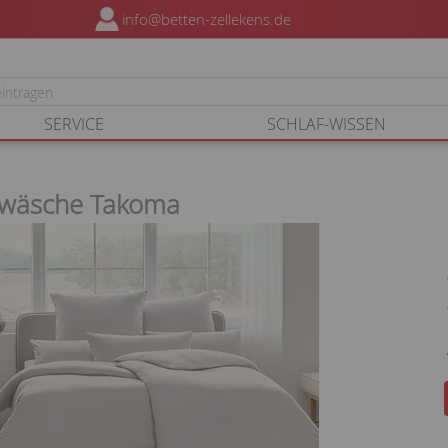
info@betten-zellekens.de
SERVICE
SCHLAF-WISSEN
twäsche Takoma