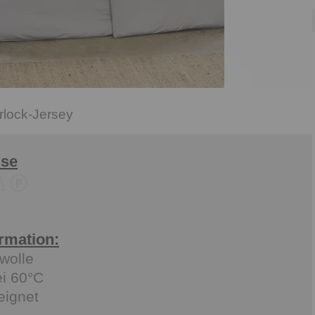
erlock-Jersey
ise
ormation:
wolle
ei 60°C
eignet