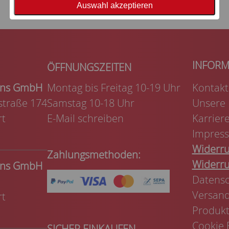
Auswahl akzeptieren
kens GmbH
Montag bis Freitag 10-19 Uhr
Kontakt
traße 174
Samstag 10-18 Uhr
Unsere
rt
E-Mail schreiben
Karrier
Impres
Widerru
Zahlungsmethoden:
Widerru
kens GmbH
Datensc
Versand
rt
Produkt
Cookie 
SICHER EINKAUFEN