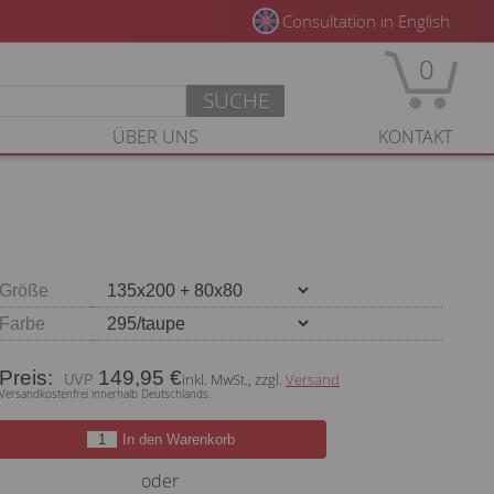
Consultation in English
0
SUCHE
ÜBER UNS
KONTAKT
Größe
Farbe
Preis:
149,95 €
inkl. MwSt., zzgl.
Versand
Versandkostenfrei innerhalb Deutschlands.
In den Warenkorb
oder