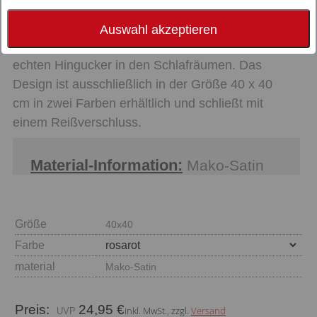
BISOU heißt Kuss und ist ein echtes Statement
Piece. In Kombination mit den Designs CHERIE
Auswahl akzeptieren
und DOUBLE wird das Nackenkissen zum
echten Hingucker in den Schlafräumen. Das
Design ist ausschließlich in der Größe 40 x 40
cm in zwei Farben erhältlich und schließt mit
einem Reißverschluss.
Material-Information:
Mako-Satin
Größe
40x40
Farbe
material
Mako-Satin
Preis:
24,95 €
inkl. MwSt., zzgl.
Versand