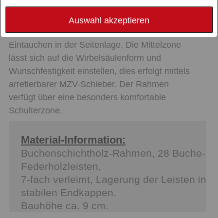
Der Rahmen bietet ein sehr gutes Preis-
Leistungs-Verhältnis. Die geschwungenen
Auswahl akzeptieren
Schulterleisten ermöglichen ein tiefes
Eintauchen in der Seitenlage. Die Mittelzone
lässt sich auf die Wirbelsäulenform und
Wunschfestigkeit einstellen, dies erfolgt mittels
arretierbarer MZV-Schieber. Der Rahmen
verfügt über eine besonders komfortable
Schulterzone.
Material-Information:
Buchenschichtholz-Rahmen, 28 Buche-
Federholzleisten,
7-fach verleimt, Lagerung der Leisten in
stabilen Endkappen.
Bauhöhe ca. 9 cm.