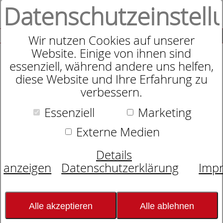
Datenschutzeinstell
0
SUCHE
Wir nutzen Cookies auf unserer
Website. Einige von ihnen sind
essenziell, während andere uns helfen,
diese Website und Ihre Erfahrung zu
Kirchner Bett "Cortina"
verbessern.
Essenziell
Marketing
Externe Medien
Details
anzeigen
Datenschutzerklärung
Imp
Bild wird
geladen...
Alle akzeptieren
Alle ablehnen