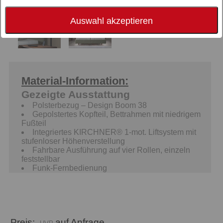
Auswahl akzeptieren
Material-Information:
Gezeigte Ausstattung
Polsterbezug – Design Boom 38
Gepolstertes Kopfteil, Bettrahmen mit niedrigem
Fußteil
Integriertes KIRCHNER
®
1-mot. Liftsystem mit
stufenloser Höhenverstellung
Fahrbare Ausführung auf vier Rollen, einzeln
feststellbar
Funk-Fernbedienung
Preis:
auf Anfrage