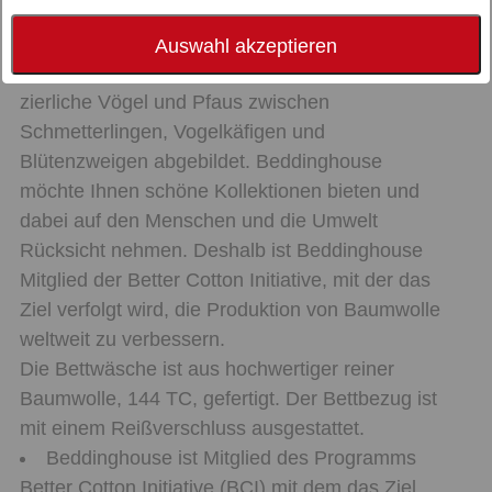
Sweet Birds ist eine fröhliche Bettwäsche für
Auswahl akzeptieren
das Kinderzimmer. Auf dem Bettbezug sind
zierliche Vögel und Pfaus zwischen
Schmetterlingen, Vogelkäfigen und
Blütenzweigen abgebildet. Beddinghouse
möchte Ihnen schöne Kollektionen bieten und
dabei auf den Menschen und die Umwelt
Rücksicht nehmen. Deshalb ist Beddinghouse
Mitglied der Better Cotton Initiative, mit der das
Ziel verfolgt wird, die Produktion von Baumwolle
weltweit zu verbessern.
Die Bettwäsche ist aus hochwertiger reiner
Baumwolle, 144 TC, gefertigt. Der Bettbezug ist
mit einem Reißverschluss ausgestattet.
Beddinghouse ist Mitglied des Programms
Better Cotton Initiative (BCI) mit dem das Ziel