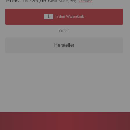
Preis:
39,95 €
inkl. MwSt., zzgl.
Versand
In den Warenkorb
oder
Hersteller